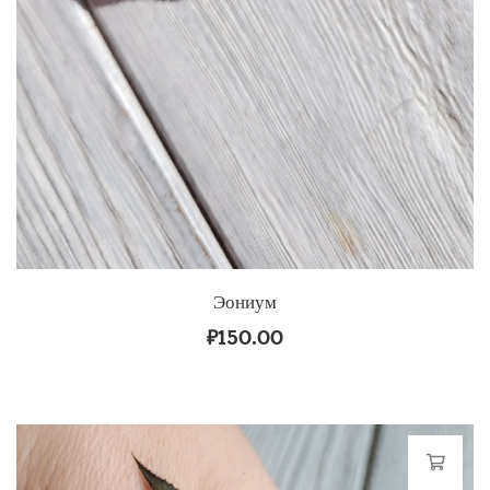
Эониум
₽
150.00