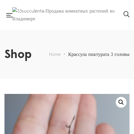
Shop
Home
>
Крассула пиктурата 3 головы