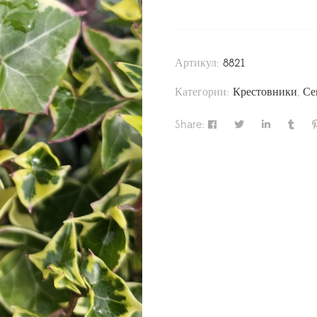
Артикул:
8821
Категории:
Крестовники
,
Се
Share: