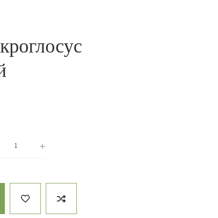
кроглосус
й