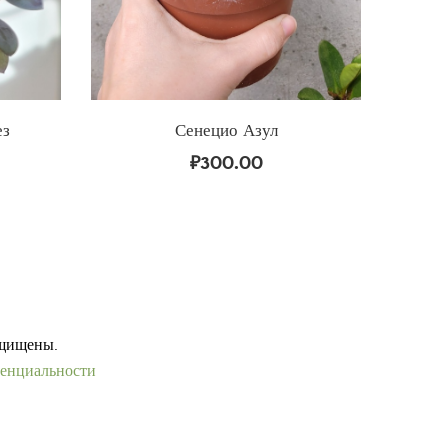
ез
Сенецио Азул
₽
300.00
ащищены.
енциальности