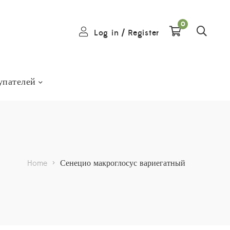
0
Log in
/
Register
упателей
Home
>
Сенецио макроглосус вариегатный