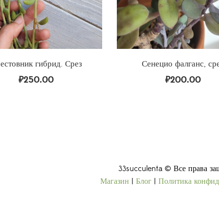
естовник гибрид. Срез
Сенецио фалганс, ср
₽
250.00
₽
200.00
33succulenta © Все права з
Магазин
|
Блог
|
Политика конфид